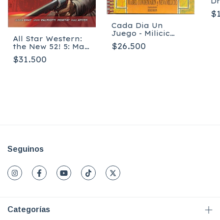
D
Le
$
Cada Dia Un
Juego - Milicic
All Star Western:
Neva
$26.500
the New 52! 5: Man
out of Time - Tapa
$31.500
blanda
Seguinos
Categorías