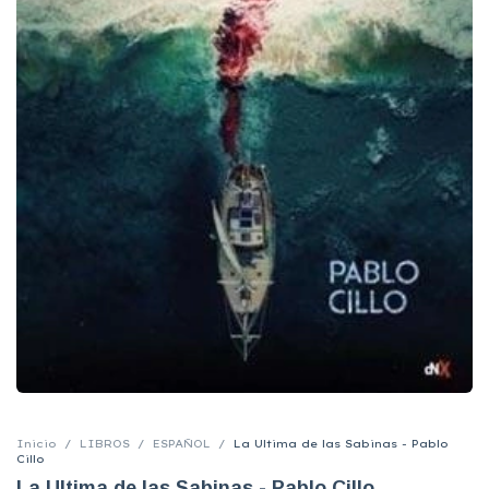
Inicio
/
LIBROS
/
ESPAÑOL
/
La Ultima de las Sabinas - Pablo
Cillo
La Ultima de las Sabinas - Pablo Cillo