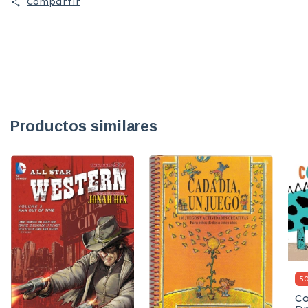
Compartir
Productos similares
5
C