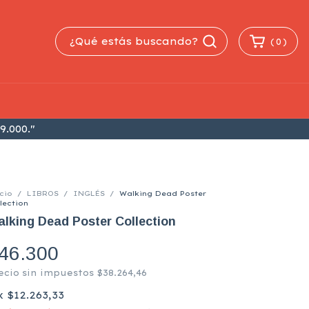
(
0
)
9.000."
cio
/
LIBROS
/
INGLÉS
/
Walking Dead Poster
lection
lking Dead Poster Collection
46.300
ecio sin impuestos
$38.264,46
x
$12.263,33