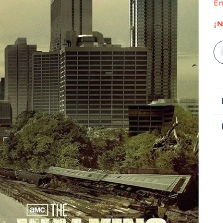
En
¡N