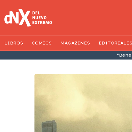
LIBROS
COMICS
MAGAZINES
EDITORIALE
"Benef