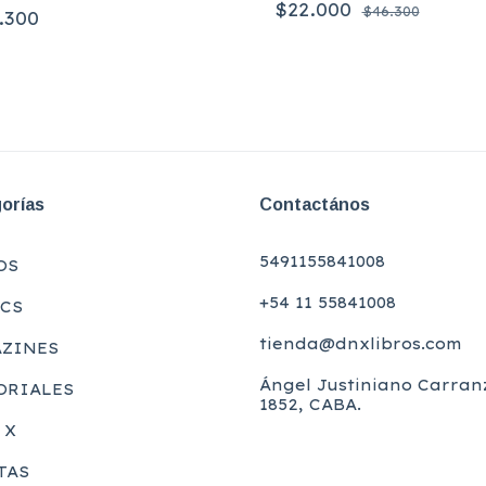
$22.000
$46.300
.300
orías
Contactános
5491155841008
OS
+54 11 55841008
CS
tienda@dnxlibros.com
ZINES
Ángel Justiniano Carran
ORIALES
1852, CABA.
 X
TAS