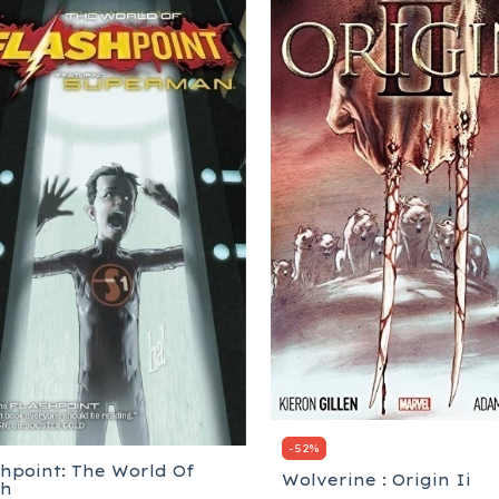
-
52
%
shpoint: The World Of
Wolverine : Origin Ii
sh