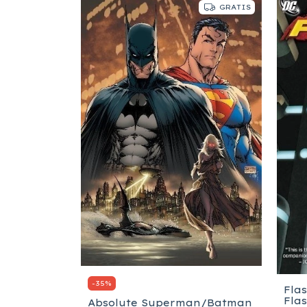
GRATIS
-
35
%
Fla
the New 52!
Fla
d Owls -
Absolute Superman/Batman