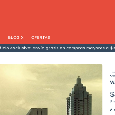
S
BLOG X
OFERTAS
icio exclusivo: envío gratis en compras mayores a $9
Ini
Col
Wa
$
Pr
6