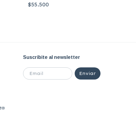
Flashpoi
$55.500
Flash
$33.300
Suscribite al newsletter
za