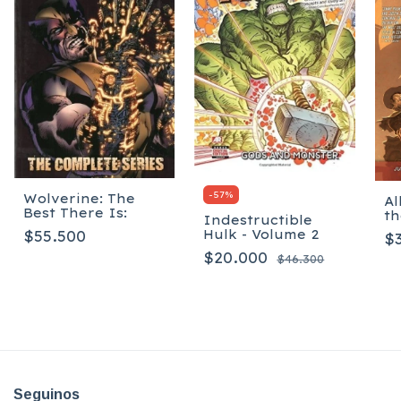
-
57
%
Wolverine: The
Al
Best There Is:
th
Indestructible
of
Hulk - Volume 2
$55.500
$
- 
$20.000
$46.300
Seguinos