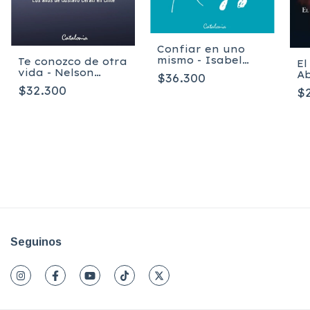
Confiar en uno
mismo - Isabel
Te conozco de otra
El
Margarita
vida - Nelson
Ab
$36.300
Haeussler, Neva
González
Ca
$32.300
$
Milicic
Seguinos