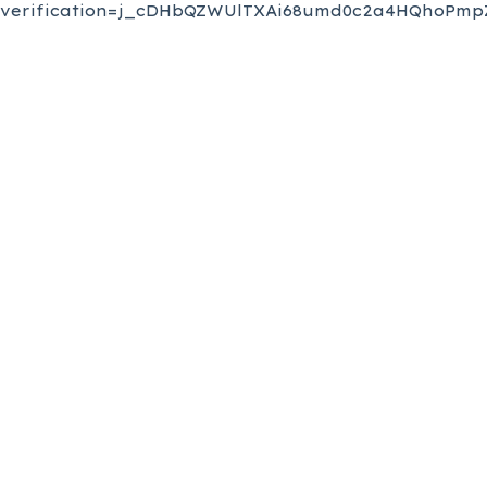
verification=j_cDHbQZWUlTXAi68umd0c2a4HQhoPmpZ