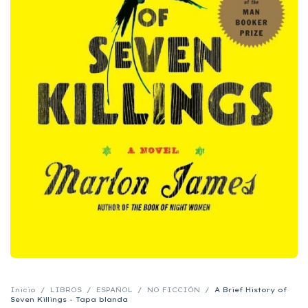
Inicio
/
LIBROS
/
ESPAÑOL
/
NO FICCIÓN
/
A Brief History of
Seven Killings - Tapa blanda