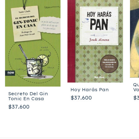
Qu
Hoy Harás Pan
Vo
Secreto Del Gin
Ga
$37.600
$
Tonic En Casa
$37.600