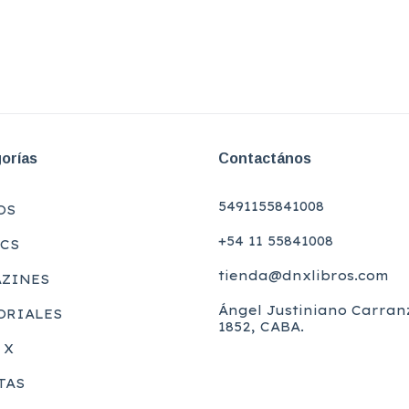
orías
Contactános
5491155841008
OS
+54 11 55841008
CS
tienda@dnxlibros.com
ZINES
Ángel Justiniano Carran
ORIALES
1852, CABA.
 X
TAS