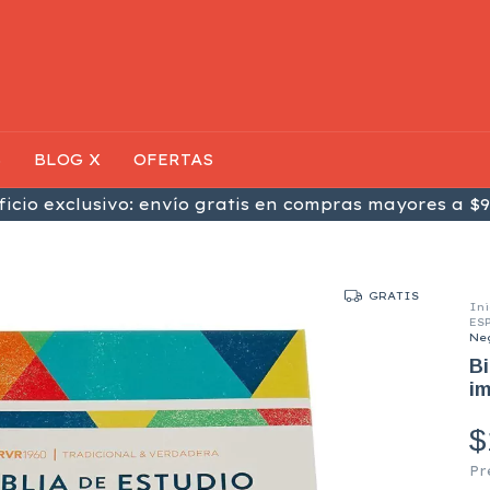
S
BLOG X
OFERTAS
icio exclusivo: envío gratis en compras mayores a $9
GRATIS
Ini
ES
Ne
Bi
im
$
Pr