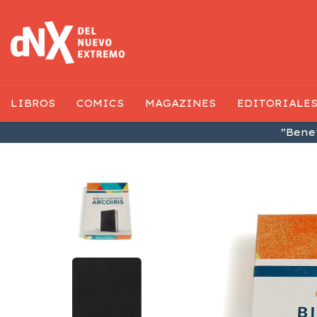
LIBROS
COMICS
MAGAZINES
EDITORIALE
"Benef