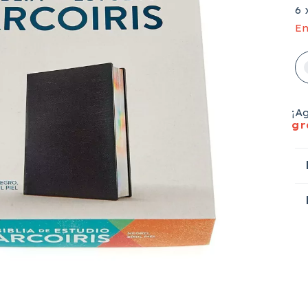
6
En
¡A
gr