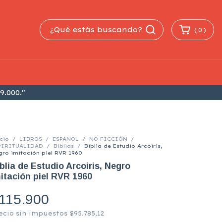
(
0
)
9.000."
cio
/
LIBROS
/
ESPAÑOL
/
NO FICCIÓN
/
PIRITUALIDAD
/
Biblias
/
Biblia de Estudio Arcoiris,
gro imitación piel RVR 1960
blia de Estudio Arcoiris, Negro
itación piel RVR 1960
115.900
ecio sin impuestos
$95.785,12