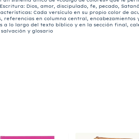
n un sistema único de «código de colores» que le perm
Escritura: Dios, amor, discipulado, fe, pecado, Sataná
acterísticas: Cada versículo en su propio color de ac
, referencias en columna central, encabezamientos y s
a lo largo del texto bíblico y en la sección final, cal
 salvación y glosario