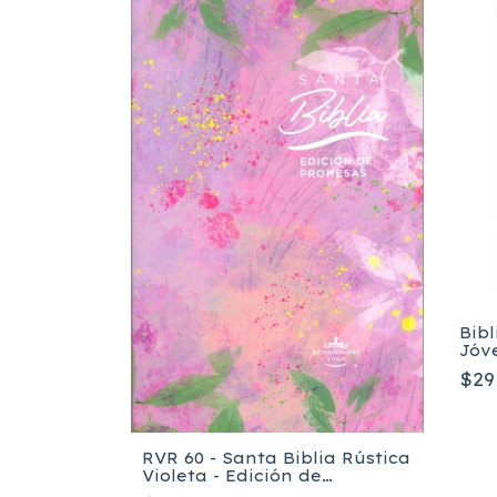
Bib
Jóv
Val
$29
RVR 60 - Santa Biblia Rústica
lia Rústica
Violeta - Edición de
Promesas
Promesas CR-M2