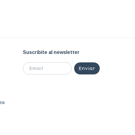
Biblia d
Jóvenes
$29.900
Suscribite al newsletter
za