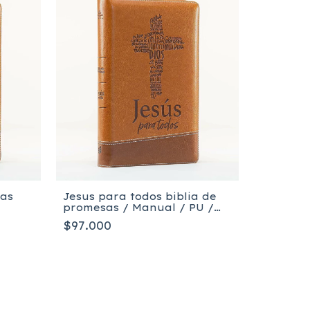
sas
Jesus para todos biblia de
promesas / Manual / PU /
Café con cierre + índice
$97.000