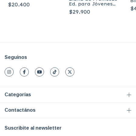
Bi
Ed. para Jóvenes -
$20.400
Vi
$
HC
de
$29.900
M
Seguinos
Categorías
Contactános
Suscribite al newsletter