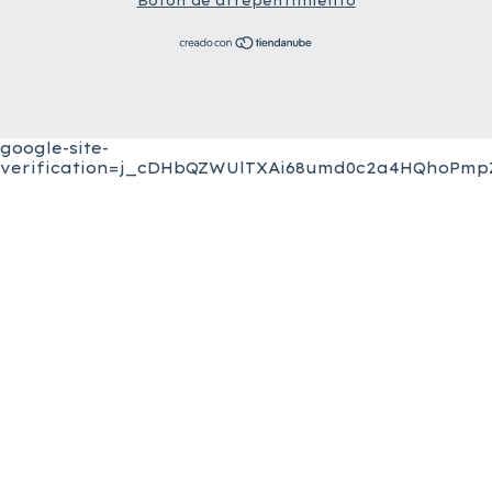
Botón de arrepentimiento
google-site-
verification=j_cDHbQZWUlTXAi68umd0c2a4HQhoPmpZ