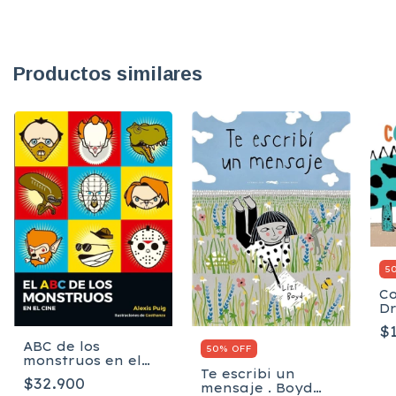
Productos similares
5
C
D
Le
$
ABC de los
50% OFF
monstruos en el
Te escribi un
cine, El
$32.900
mensaje . Boyd