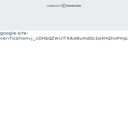
google-site-
verification=j_cDHbQZWUlTXAi68umd0c2a4HQhoPmpZ