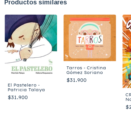
Productos similares
Tarros - Cristina
Gómez Soriano
$31.900
El Pastelero -
Patricia Talaya
CR
$31.900
Na
$