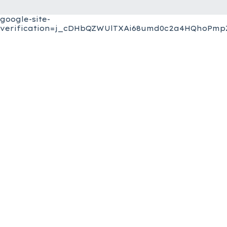
google-site-
verification=j_cDHbQZWUlTXAi68umd0c2a4HQhoPmpZ