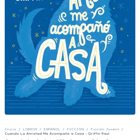
Inicio
/
LIBROS
/
ESPAÑOL
/
FICCIÓN
/
Ficción Juvenil
/
Cuando La Amistad Me Acompañó a Casa - Griffin Paul