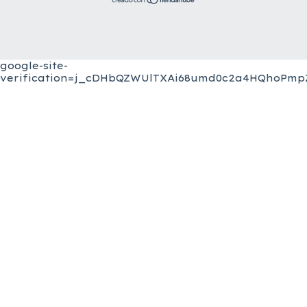
google-site-
verification=j_cDHbQZWUlTXAi68umd0c2a4HQhoPmpZ