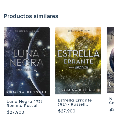
Productos similares
N
Estrella Errante
Luna Negra (#3)
Ce
(#2) - Russell
Romina Russell
Romina
$
$27.900
$27.900