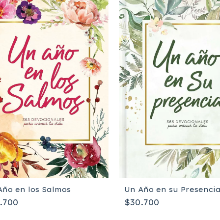
Año en los Salmos
Un Año en su Presenci
.700
$30.700