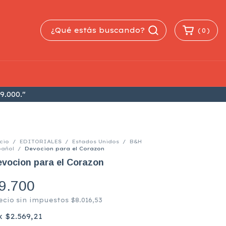
(
0
)
9.000."
cio
/
EDITORIALES
/
Estados Unidos
/
B&H
pañol
/
Devocion para el Corazon
vocion para el Corazon
9.700
ecio sin impuestos
$8.016,53
x
$2.569,21