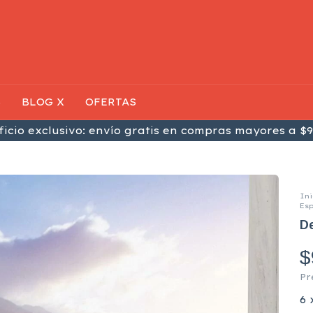
S
BLOG X
OFERTAS
icio exclusivo: envío gratis en compras mayores a $9
Ini
Es
De
$
Pr
6