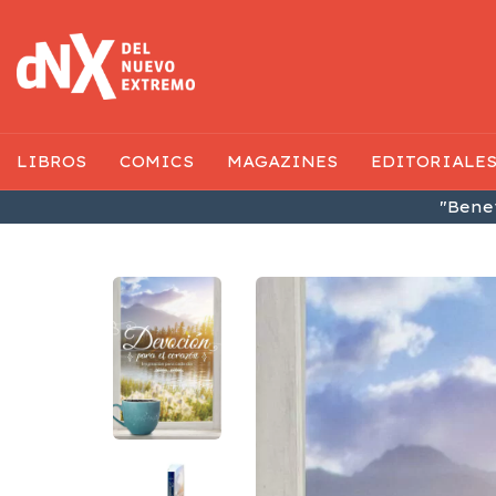
LIBROS
COMICS
MAGAZINES
EDITORIALE
"Benef