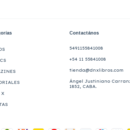
orías
Contactános
5491155841008
OS
+54 11 55841008
CS
tienda@dnxlibros.com
ZINES
Ángel Justiniano Carran
ORIALES
1852, CABA.
 X
TAS