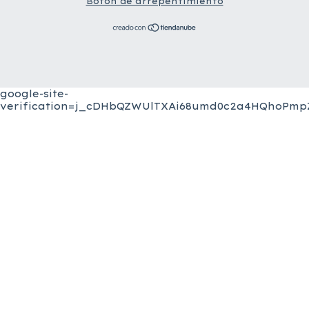
Botón de arrepentimiento
google-site-
verification=j_cDHbQZWUlTXAi68umd0c2a4HQhoPmpZ