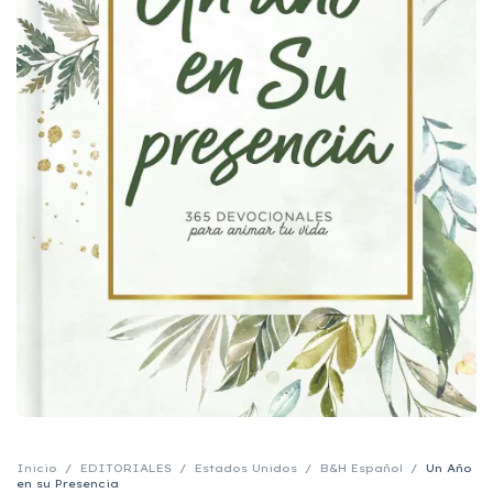
Inicio
/
EDITORIALES
/
Estados Unidos
/
B&H Español
/
Un Año
en su Presencia