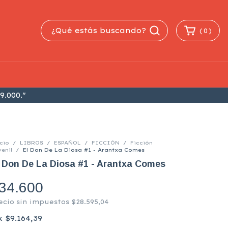
(
0
)
9.000."
cio
/
LIBROS
/
ESPAÑOL
/
FICCIÓN
/
Ficción
enil
/
El Don De La Diosa #1 - Arantxa Comes
 Don De La Diosa #1 - Arantxa Comes
34.600
ecio sin impuestos
$28.595,04
x
$9.164,39