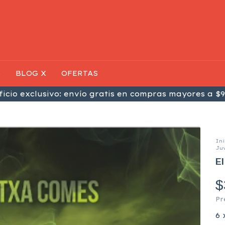
S
BLOG X
OFERTAS
icio exclusivo: envío gratis en compras mayores a $9
Ini
Juv
El
$
Pr
6