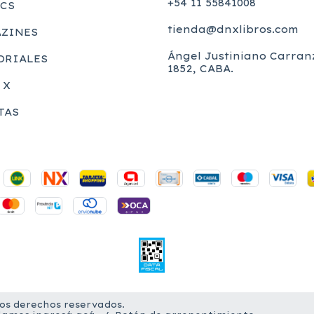
+54 11 55841008
CS
tienda@dnxlibros.com
ZINES
Ángel Justiniano Carran
ORIALES
1852, CABA.
 X
TAS
los derechos reservados.