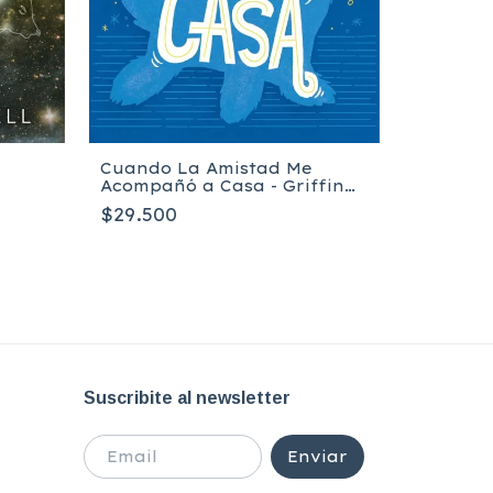
Cuando La Amistad Me
Acompañó a Casa - Griffin
Paul
$29.500
Escarch
Sara Ra
$26.900
Suscribite al newsletter