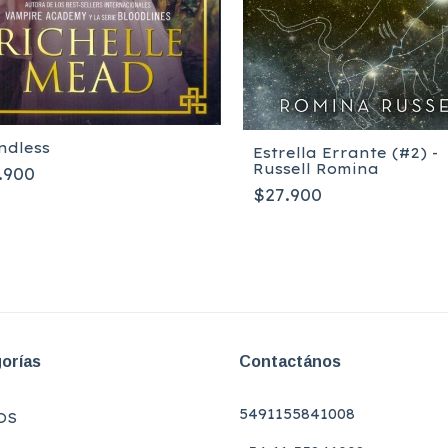
ndless
Estrella Errante (#2) -
Russell Romina
.900
$27.900
orías
Contactános
5491155841008
OS