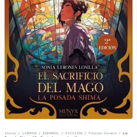
Inicio
/
LIBROS
/
ESPAÑOL
/
FICCIÓN
/
Ficción Juvenil
/
La