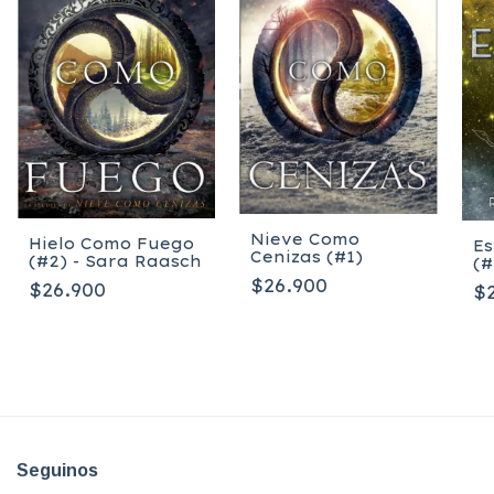
Nieve Como
Hielo Como Fuego
Es
Cenizas (#1)
(#2) - Sara Raasch
(#
R
$26.900
$26.900
$
Seguinos