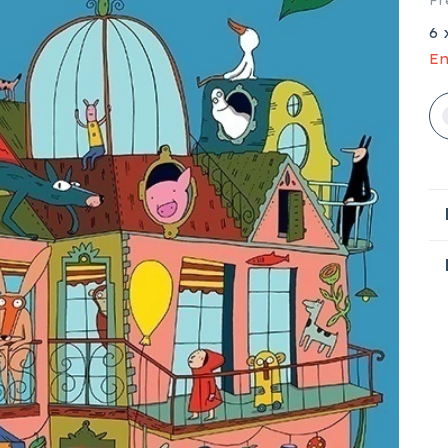
Pr
6
En