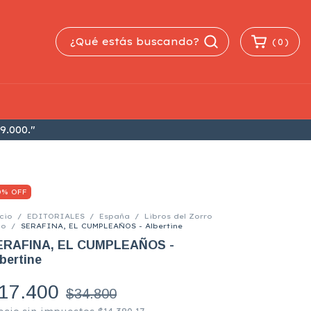
(
0
)
9.000."
0% OFF
cio
/
EDITORIALES
/
España
/
Libros del Zorro
jo
/
SERAFINA, EL CUMPLEAÑOS - Albertine
ERAFINA, EL CUMPLEAÑOS -
bertine
17.400
$34.800