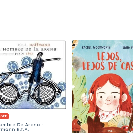
 OFF
Hombre De Arena -
fmann E.T.A.