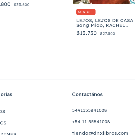
.800
$33.600
50% OFF
LEJOS, LEJOS DE CASA 
Sang Miao, RACHEL
WOODWORTH
$13.750
$27.500
orías
Contactános
5491155841008
OS
+54 11 55841008
CS
tienda@dnxlibros.com
ZINES