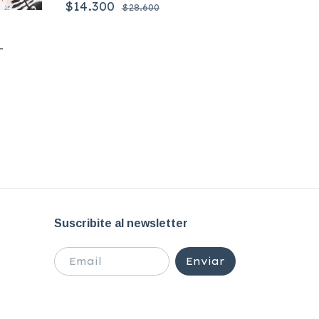
$14.300
$28.600
-
50% OFF
Bestiari
Adrienn
$24.60
Suscribite al newsletter