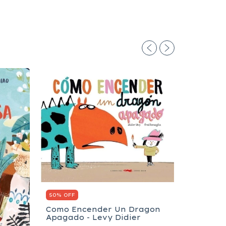
50% OFF
Como Encender Un Dragon
Apagado - Levy Didier