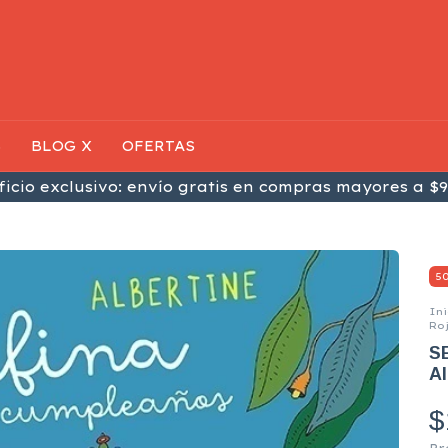
S
BLOG X
OFERTAS
icio exclusivo: envío gratis en compras mayores a $9
5
Ini
Ro
S
Al
$