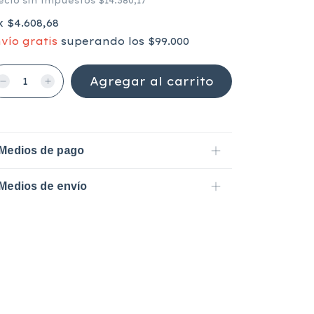
ecio sin impuestos
$14.380,17
x
$4.608,68
vío gratis
superando los
$99.000
Medios de pago
Medios de envío