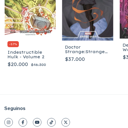
-
57
%
De
Doctor
Wo
Strange:Strange
Indestructible
Origi
$
Hulk - Volume 2
$37.000
$20.000
$46.300
Seguinos