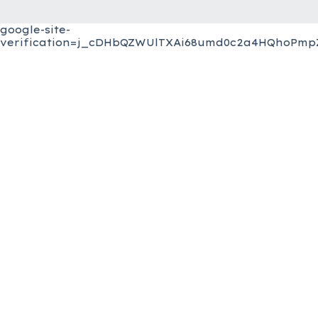
google-site-
verification=j_cDHbQZWUlTXAi68umd0c2a4HQhoPmpZ