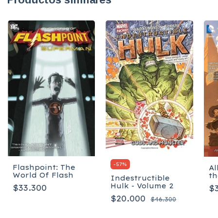
-
57
%
Flashpoint: The
Al
World Of Flash
th
Indestructible
of
Hulk - Volume 2
$33.300
$
- 
$20.000
$46.300