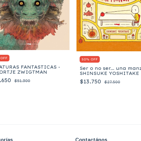
 OFF
50% OFF
ATURAS FANTASTICAS -
Ser o no ser... una man
ORTJE ZWIGTMAN
SHINSUKE YOSHITAKE
.650
$51.300
$13.750
$27.500
orías
Contactános