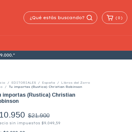
(
0
)
9.000."
cio
/
EDITORIALES
/
España
/
Libros del Zorro
jo
/
Tu importas (Rustica) Christian Robinson
 importas (Rustica) Christian
obinson
10.950
$21.900
ecio sin impuestos
$9.049,59