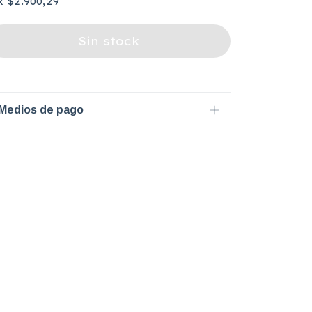
x
$2.900,29
Medios de pago