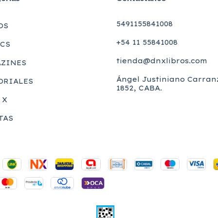
5491155841008
OS
+54 11 55841008
CS
tienda@dnxlibros.com
ZINES
Ángel Justiniano Carran
ORIALES
1852, CABA.
 X
TAS