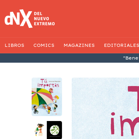
LIBROS
COMICS
MAGAZINES
EDITORIALE
"Benef