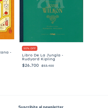
50% OFF
SAMBA P
SATOSH
$11.70
50% OFF
zana -
Libro De La Jungla -
Rudyard Kipling
$26.700
$53.400
Suscribite al newsletter