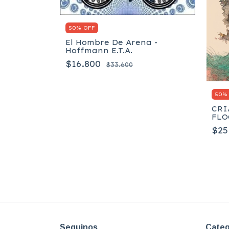
50% OFF
 Dragon
El Hombre De Arena -
dier
Hoffmann E.T.A.
$16.800
$33.600
50%
CRI
FLO
$25
Seguinos
Categ