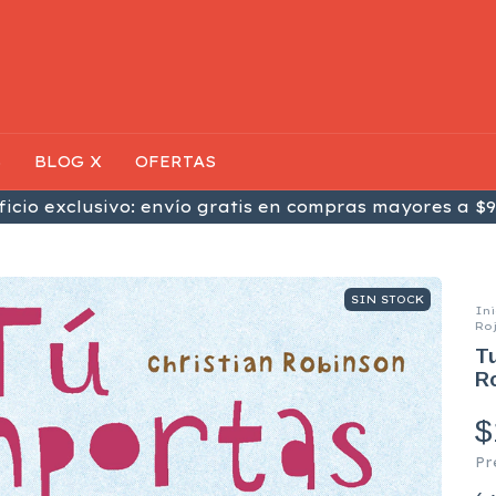
S
BLOG X
OFERTAS
icio exclusivo: envío gratis en compras mayores a $9
SIN STOCK
Ini
Ro
Tu
R
$
Pr