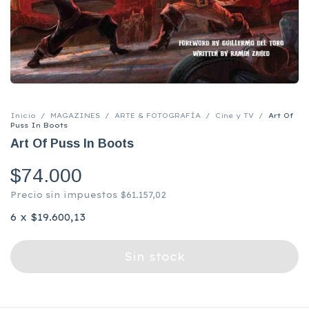
Inicio
/
MAGAZINES
/
ARTE & FOTOGRAFÍA
/
Cine y TV
/
Art Of
Puss In Boots
Art Of Puss In Boots
$74.000
Precio sin impuestos
$61.157,02
6
x
$19.600,13