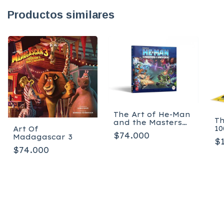
Productos similares
The Art of He-Man
Th
and the Masters
10
Art Of
of the Universe
$74.000
Ma
Madagascar 3
$
Co
$74.000
Ed
T