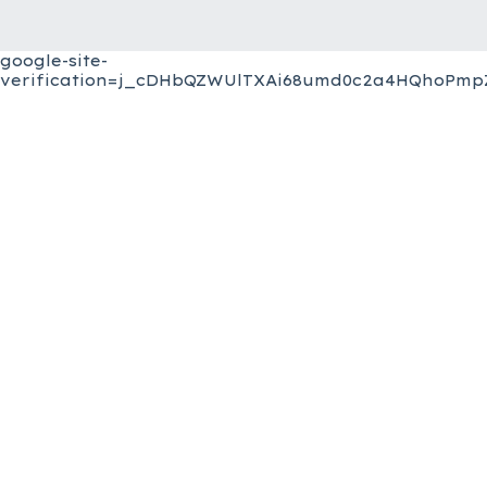
google-site-
verification=j_cDHbQZWUlTXAi68umd0c2a4HQhoPmpZ