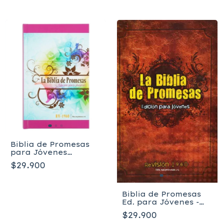
Biblia de Promesas
para Jóvenes
Mujeres -Reina-
$29.900
Valera 1960
Biblia de Promesas
Ed. para Jóvenes -
HC
$29.900