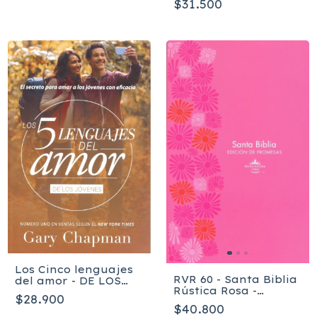
$31.500
Los Cinco lenguajes
RVR 60 - Santa Biblia
del amor - DE LOS
Rústica Rosa -
JÓVENES - Gary
$28.900
Edición de Promesas
Chapman
$40.800
CR-M1