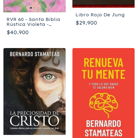
Libro Rojo De Jung
RVR 60 - Santa Biblia
$29.900
Rústica Violeta -
Edición de Promesas
$40.900
CR-M2