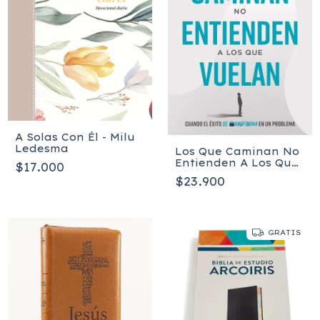
A Solas Con Él - Milu
Ledesma
Los Que Caminan No
Entienden A Los Que
$17.000
Vuelan - Ronny
$23.900
Oliveira
GRATIS