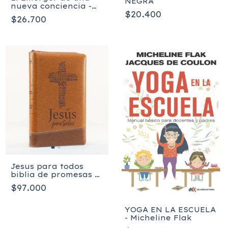
NEGRA
nueva conciencia -
$20.400
PATRICIA MAY
$26.700
Jesus para todos
biblia de promesas /
Manual / PU / Café
$97.000
con cierre + índice
YOGA EN LA ESCUELA
- Micheline Flak