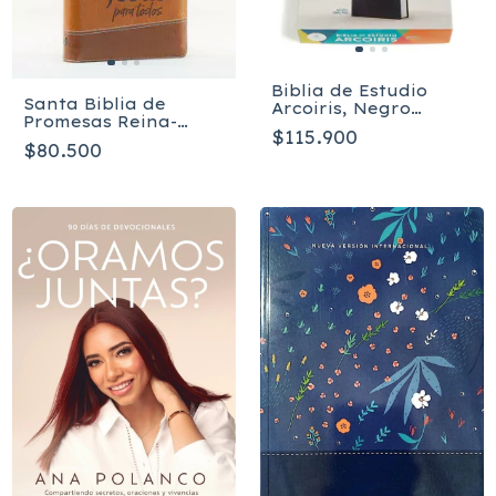
Biblia de Estudio
Santa Biblia de
Arcoiris, Negro
Promesas Reina-
imitación piel RVR
$115.900
Valera 1960
1960
$80.500