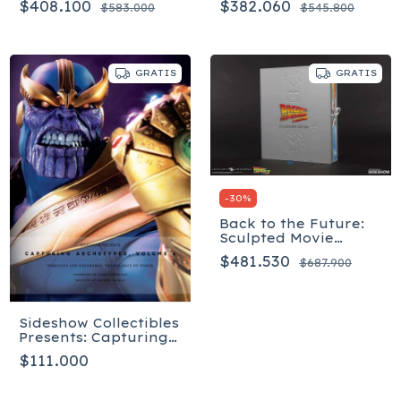
$408.100
$382.060
$583.000
$545.800
GRATIS
GRATIS
-
30
%
Back to the Future:
Sculpted Movie
Poster - Inglés
$481.530
$687.900
Sideshow Collectibles
Presents: Capturing
Archetypes, Volume 4
$111.000
- Tapa dura