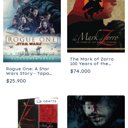
The Mark of Zorro
100 Years of the
Masked Avenger HC
Rogue One: A Star
$74.000
Art Book - Tapa dura
Wars Story - Tapa
blanda
$25.900
GRATIS