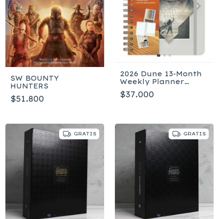
2026 Dune 13-Month
SW BOUNTY
Weekly Planner
HUNTERS
Encuadernación en
$37.000
espiral
$51.800
GRATIS
GRATIS