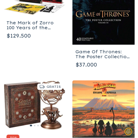
The Mark of Zorro
100 Years of the
Masked Avenger -
$129.500
Collector’s Limited
Edition Art Book -
Tapa dura
Game Of Thrones:
The Poster Collection,
Volume 3
$37.000
GRATIS
-
30
%