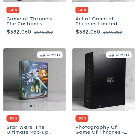
-
30
%
-
30
%
Game of Thrones:
Art of Game of
The Costumes
Thrones Limited
Hardcover - Inglés
Edition - Estuche
$382.060
$382.060
$545.800
$545.800
Tapa dura –
Ilustrado - Inglés
GRATIS
GRATIS
-
30
%
-
30
%
Star Wars: The
Photography Of
Ultimate Pop-up
Game Of Thrones -
Galaxy - Inglés
Box Set - Inglés