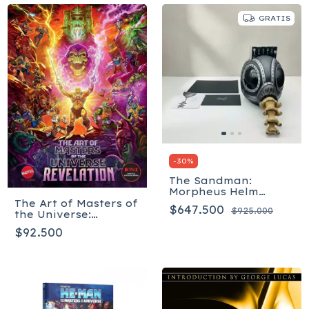
GRATIS
-
30
%
The Sandman:
Morpheus Helm
Masterpiece Edition -
The Art of Masters of
$647.500
$925.000
Inglés
the Universe:
Revelation
$92.500