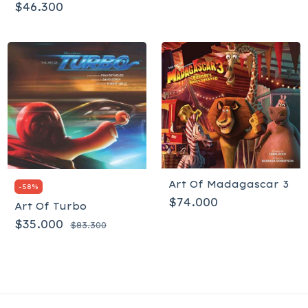
$46.300
Art Of Madagascar 3
-
58
%
$74.000
Art Of Turbo
$35.000
$83.300