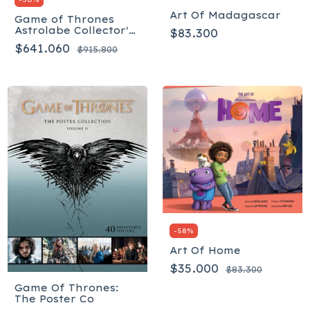
Art Of Madagascar
Game of Thrones
Astrolabe Collector's
$83.300
Edition - Inglés
$641.060
$915.800
-
58
%
Art Of Home
$35.000
$83.300
Game Of Thrones:
The Poster Co