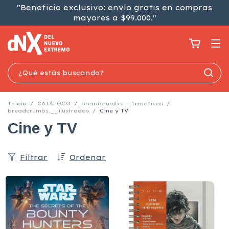
"Beneficio exclusivo: envío gratis en compras
mayores a $99.000."
Inicio
/
CATÁLOGO
/
breadcrumbs.__tematicas
/
breadcrumbs.__ilustrados
/
Cine y TV
Cine y TV
Filtrar
Ordenar