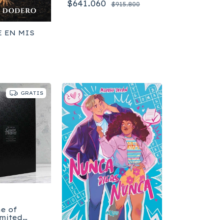
$641.060
$915.800
 EN MIS
GRATIS
e of
imited