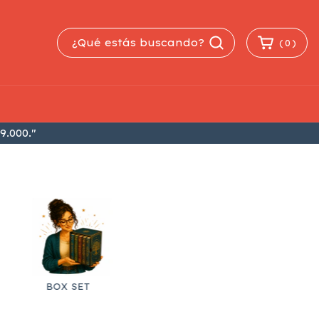
(
0
)
9.000."
BOX SET