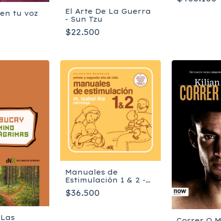
El Arte De La Guerra
 en tu voz
- Sun Tzu
$22.500
Manuales de
Estimulación 1 & 2 -
Lira Maria Isabel
$36.500
 Las
Correr O M