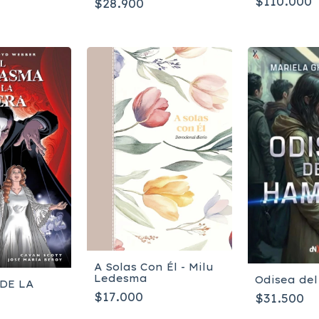
$110.000
$28.900
A Solas Con Él - Milu
Ledesma
Odisea de
DE LA
$17.000
$31.500