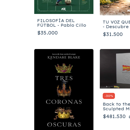
FILOSOFÍA DEL
TU VOZ QU
FÚTBOL - Pablo Cillo
- Descubre
propósito e
$35.000
$31.500
narrativa 
familiar
-
30
%
Back to the
Sculpted M
Poster - In
$481.530