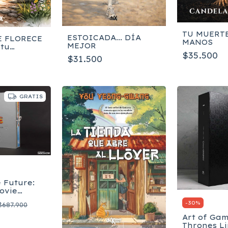
TU MUERTE
ESTOICADA... DÍA
E FLORECE
MANOS
MEJOR
 tu
$35.500
n la
$31.500
de tu árbol
GRATIS
 Future:
ovie
glés
-
30
%
$687.900
Art of Gam
Thrones L