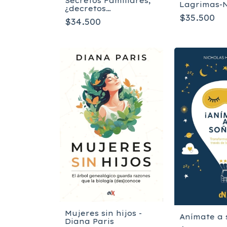
Secretos Familiares,
Lagrimas-
¿decretos
personales? - Diana
$35.500
$34.500
Paris
Mujeres sin hijos -
Anímate a 
Diana Paris