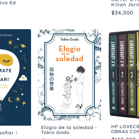
Nva Ed
Kilian Jor
$34.500
HP LOVECR
Elogio de la soledad -
OBRAS CO
Tokio Godo
soñar !