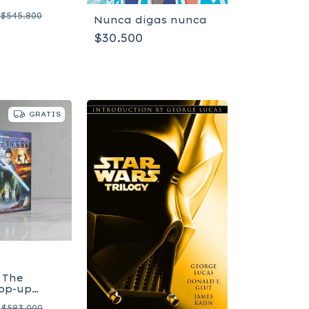
Estuche
$545.800
 –
Nunca digas nunca
- Inglés
$30.500
GRATIS
 The
Pop-up
nglés
$583.000