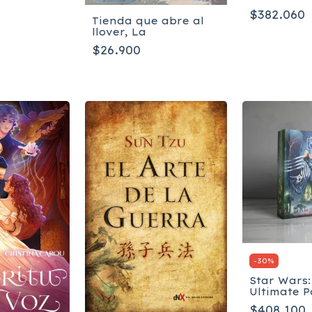
Edition - 
$382.060
Tapa dura
Tienda que abre al
Ilustrado 
llover, La
$26.900
-
30
%
Star Wars:
Ultimate 
Galaxy - I
$408.100