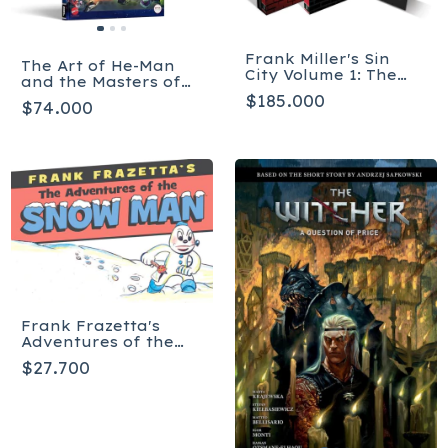
Frank Miller's Sin
The Art of He-Man
City Volume 1: The
and the Masters of
Hard Goodbye
the Universe
$185.000
(Deluxe Edition)
$74.000
Inglés
Frank Frazetta's
Adventures of the
Snowman - Inglés
$27.700