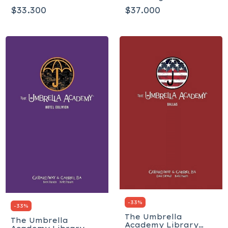
Jest and Other
Tapa Blanda
$33.300
$37.000
Stories - Tapa blanda
-
33
%
-
33
%
The Umbrella
The Umbrella
Academy Library