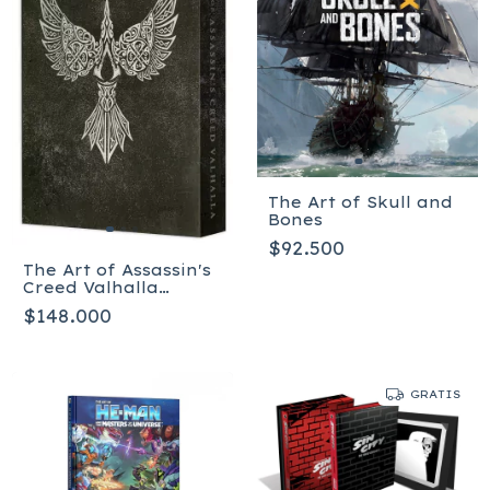
The Art of Skull and
Bones
$92.500
The Art of Assassin's
Creed Valhalla
Deluxe Edition -
$148.000
Inglés - Tapa dura
GRATIS