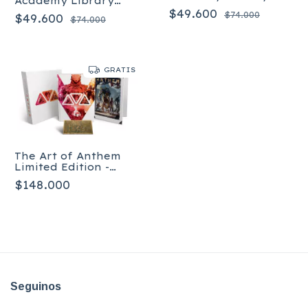
Academy Library
Edition Volume 2:
Edition Volume 3:
$49.600
$74.000
Dallas (The Umbrella
$49.600
$74.000
Hotel Oblivion
Academy: Dallas)
(Umbrella Academy,
Tapa dura
3) Tapa dura
GRATIS
The Art of Anthem
Limited Edition -
Ingles - Tapa dura
$148.000
Seguinos