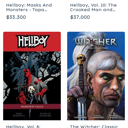
Hellboy: Masks And
Hellboy, Vol. 10: The
Monsters - Tapa
Crooked Man and
blanda
Others - Tapa blanda
$33.300
$37.000
The Witcher: Classic
Hellboy, Vol. 8: