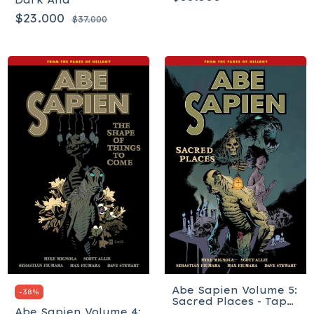
Dark And
$23.000
$37.000
Abe Sapien Volume 5:
-
38
%
Sacred Places - Tapa
Abe Sapien Volume 4:
blanda