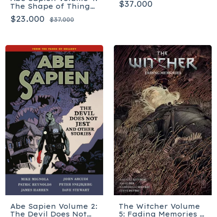
$37.000
The Shape of Things
to Come - Tapa
$23.000
$37.000
blanda
Abe Sapien Volume 2:
The Witcher Volume
The Devil Does Not
5: Fading Memories -