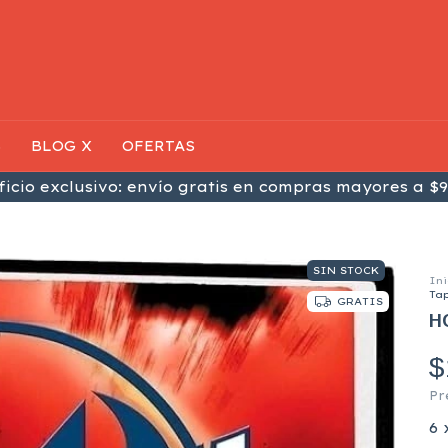
S
BLOG X
OFERTAS
icio exclusivo: envío gratis en compras mayores a $9
SIN STOCK
Ini
Ta
GRATIS
H
$
Pr
6