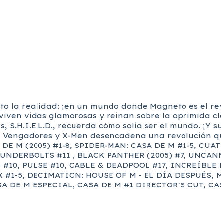
ito la realidad: ¡en un mundo donde Magneto es el re
 viven vidas glamorosas y reinan sobre la oprimida c
 S.H.I.E.L.D., recuerda cómo solía ser el mundo. ¡Y
os Vengadores y X-Men desencadena una revolución q
E M (2005) #1-8, SPIDER-MAN: CASA DE M #1-5, CUAT
UNDERBOLTS #11 , BLACK PANTHER (2005) #7, UNCAN
) #10, PULSE #10, CABLE & DEADPOOL #17, INCREÍBLE 
A X #1-5, DECIMATION: HOUSE OF M - EL DÍA DESPUÉS
SA DE M ESPECIAL, CASA DE M #1 DIRECTOR'S CUT, C