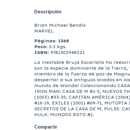
Descripción
Brian Michael Bendis
MARVEL
Páginas: 1368
Peso:
0.3 kgs.
ISBN:
9781302948221
La inestable Bruja Escarlata ha reescr
son la especie dominante de la Tierra,
miembro de la fuerza de paz de Magnus,
despertar a sus antiguos aliados en l
mundo de Wanda! Coleccionando CASA D
IRON MAN: CASA DE M #1-3, NUEVOS TH
(2003) #33-35, CAPITÁN AMÉRICA (2004
#16-19, EXILES (2001) #69-71, MUTOPI
SECRETOS DE LA CASA DE M, PULSE: CA
HULK: MUNDOS ROTO #1.
Compartir