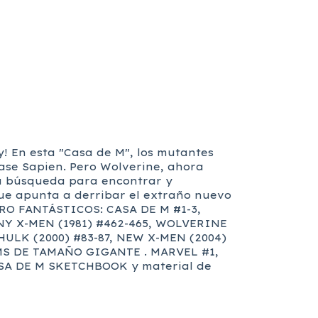
y! En esta "Casa de M", los mutantes
lase Sapien. Pero Wolverine, ahora
 su búsqueda para encontrar y
ue apunta a derribar el extraño nuevo
RO FANTÁSTICOS: CASA DE M #1-3,
NY X-MEN (1981) #462-465, WOLVERINE
HULK (2000) #83-87, NEW X-MEN (2004)
, MS DE TAMAÑO GIGANTE . MARVEL #1,
ASA DE M SKETCHBOOK y material de