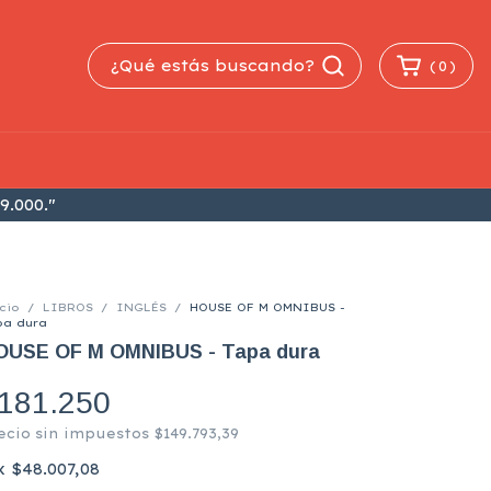
(
0
)
9.000."
cio
/
LIBROS
/
INGLÉS
/
HOUSE OF M OMNIBUS -
pa dura
OUSE OF M OMNIBUS - Tapa dura
181.250
ecio sin impuestos
$149.793,39
x
$48.007,08