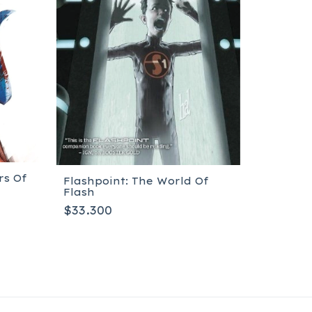
rs Of
Flashpoint: The World Of
Flash
-
57
%
$33.300
Indestru
2
$20.00