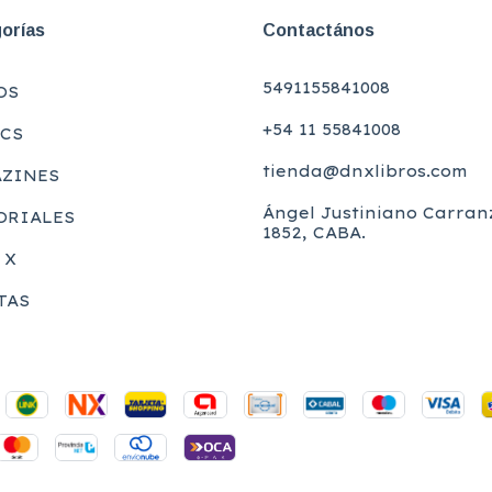
orías
Contactános
5491155841008
OS
+54 11 55841008
CS
tienda@dnxlibros.com
ZINES
Ángel Justiniano Carran
ORIALES
1852, CABA.
 X
TAS