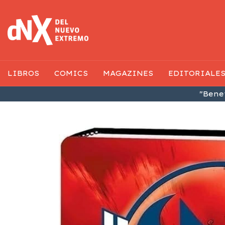
LIBROS
COMICS
MAGAZINES
EDITORIALE
"Benef