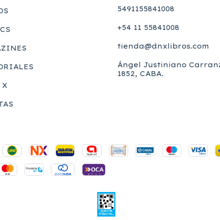
5491155841008
OS
+54 11 55841008
CS
tienda@dnxlibros.com
ZINES
Ángel Justiniano Carran
ORIALES
1852, CABA.
 X
TAS