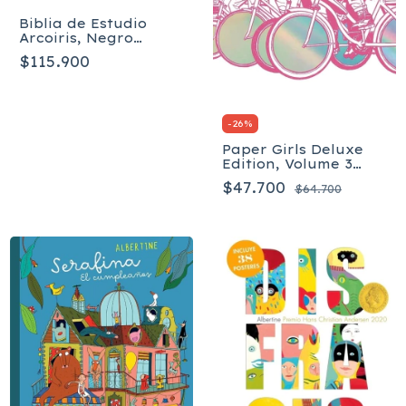
Biblia de Estudio
Arcoiris, Negro
imitación piel RVR
$115.900
1960
-
26
%
Paper Girls Deluxe
Edition, Volume 3
(Paper Girls Deluxe,
$47.700
$64.700
3) Tapa dura