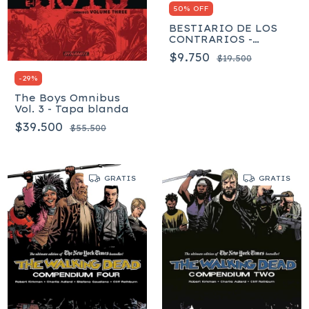
50% OFF
BESTIARIO DE LOS
CONTRARIOS -
Barman Adrienne
$9.750
$19.500
-
29
%
The Boys Omnibus
Vol. 3 - Tapa blanda
$39.500
$55.500
GRATIS
GRATIS