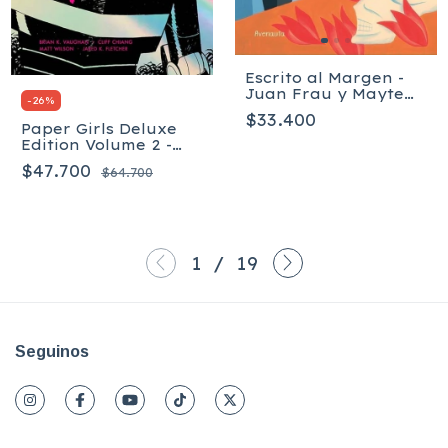
Escrito al Margen -
Juan Frau y Mayte
-
26
%
Alvarado
$33.400
Paper Girls Deluxe
Edition Volume 2 -
Tapa dura
$47.700
$64.700
1
/
19
Seguinos