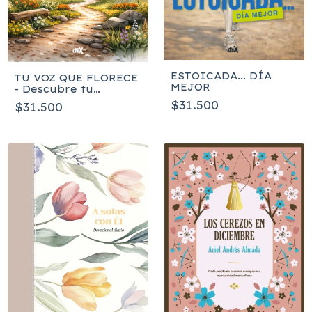
ESTOICADA... DÍA
TU VOZ QUE FLORECE
MEJOR
- Descubre tu
propósito en la
$31.500
$31.500
narrativa de tu árbol
familiar