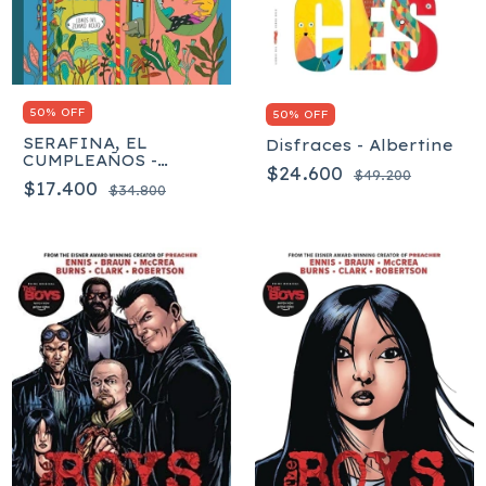
50% OFF
50% OFF
SERAFINA, EL
Disfraces - Albertine
CUMPLEAÑOS -
$24.600
$49.200
Albertine
$17.400
$34.800