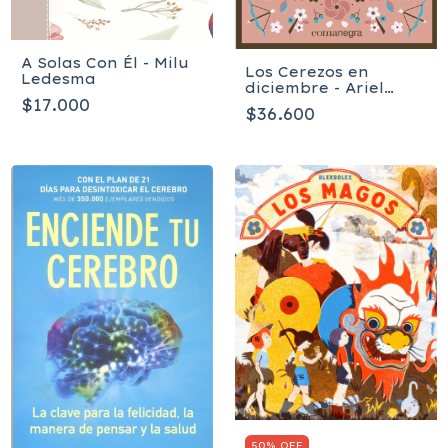
A Solas Con Él - Milu
Los Cerezos en
Ledesma
diciembre - Ariel
$17.000
Andrés Almada
$36.600
50% OFF