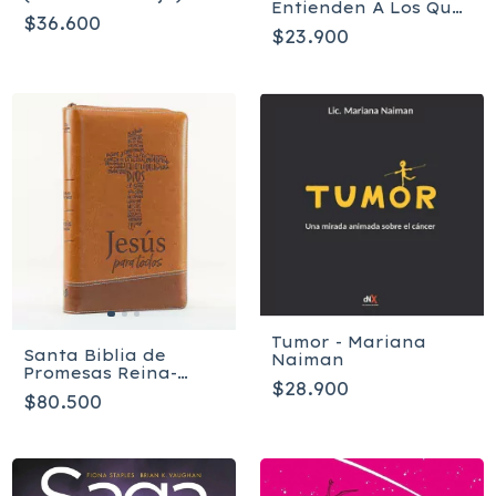
Entienden A Los Que
Noguchi Yoshinori
$36.600
Vuelan - Ronny
$23.900
Oliveira
Tumor - Mariana
Santa Biblia de
Naiman
Promesas Reina-
$28.900
Valera 1960
$80.500