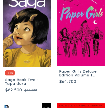
Paper Girls Deluxe
-
32
%
Edition Volume 1
(Paper Girls, 1) Tapa
Saga Book Two -
$64.700
dura
Tapa dura
$62.500
$92.500