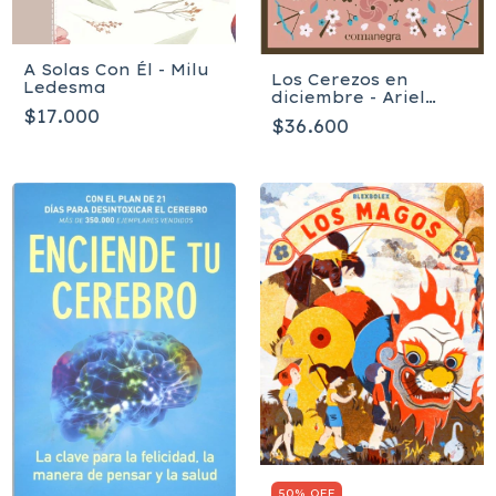
A Solas Con Él - Milu
Los Cerezos en
Ledesma
diciembre - Ariel
$17.000
Andrés Almada
$36.600
50% OFF