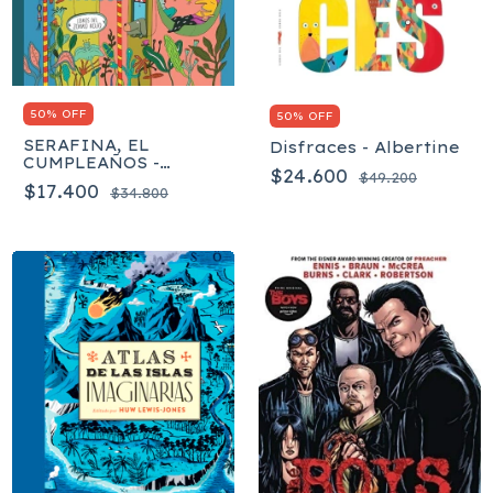
50% OFF
50% OFF
SERAFINA, EL
Disfraces - Albertine
CUMPLEAÑOS -
$24.600
$49.200
Albertine
$17.400
$34.800