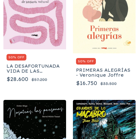
50% OFF
50% OFF
LA DESAFORTUNADA
PRIMERAS ALEGRÍAS
VIDA DE LAS
- Veronique Joffre
LOMBRICES - Noemi
$28.600
$57.200
Vola
$16.750
$33.500