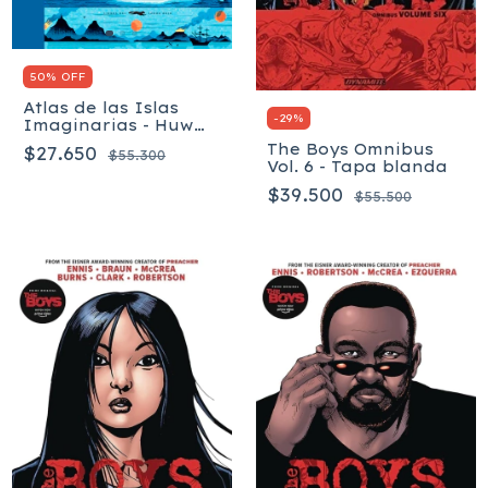
50% OFF
Atlas de las Islas
-
29
%
Imaginarias - Huw
Lewis-Jones
The Boys Omnibus
$27.650
$55.300
Vol. 6 - Tapa blanda
$39.500
$55.500