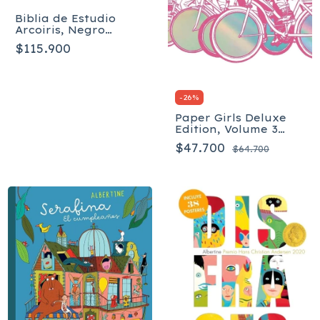
Biblia de Estudio
Arcoiris, Negro
imitación piel RVR
$115.900
1960
-
26
%
Paper Girls Deluxe
Edition, Volume 3
(Paper Girls Deluxe,
$47.700
$64.700
3) Tapa dura