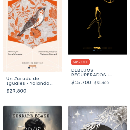
50% OFF
DIBUJOS
RECUPERADOS -
Un Jurado de
Franz Kafka
$15.700
Iguales - Yolanda
$31.400
Morató, Yolanda
$29.800
Morató, Sara
Morante, Susan
Glaspell