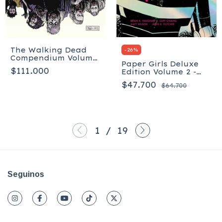
The Walking Dead
-
26
%
Compendium Volume
Paper Girls Deluxe
2 - Tapa blanda
$111.000
Edition Volume 2 -
Tapa dura
$47.700
$64.700
1
/
19
Seguinos