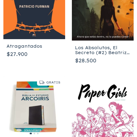
Atragantados
Los Absolutos, El
Secreto (#2) Beatriz
$27.900
Blanco, Natalia
$28.500
Martin
GRATIS