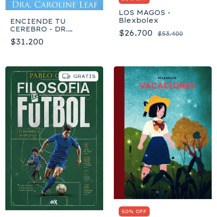
LOS MAGOS -
Blexbolex
ENCIENDE TU
CEREBRO - DR.
$26.700
$53.400
CAROLINE LEAF
$31.200
GRATIS
50% OFF