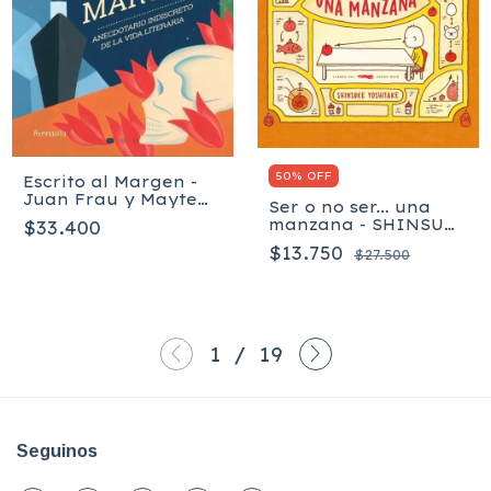
50% OFF
Escrito al Margen -
Juan Frau y Mayte
Ser o no ser... una
Alvarado
manzana - SHINSUKE
$33.400
YOSHITAKE
$13.750
$27.500
1
/
19
Seguinos