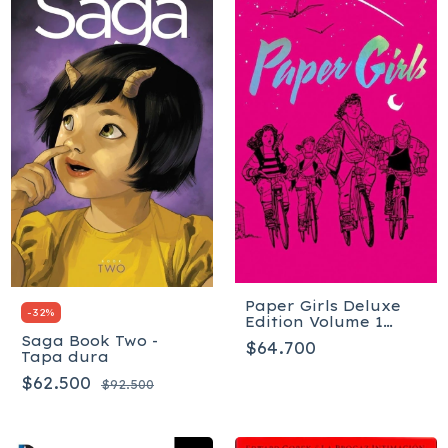
Paper Girls Deluxe
-
32
%
Edition Volume 1
(Paper Girls, 1) Tapa
Saga Book Two -
$64.700
dura
Tapa dura
$62.500
$92.500