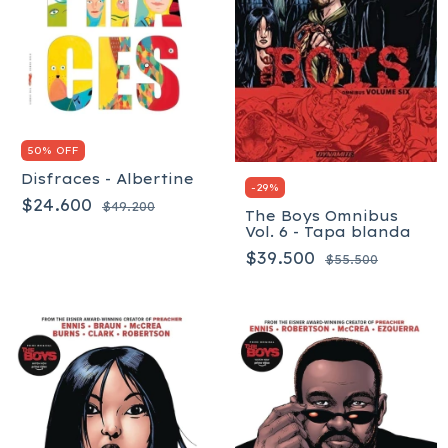
50% OFF
Disfraces - Albertine
-
29
%
$24.600
$49.200
The Boys Omnibus
Vol. 6 - Tapa blanda
$39.500
$55.500