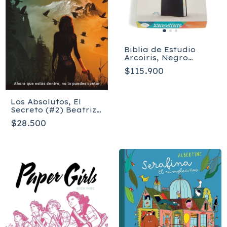
Biblia de Estudio
Arcoiris, Negro
imitación piel RVR
$115.900
1960
Los Absolutos, El
Secreto (#2) Beatriz
Blanco, Natalia
$28.500
Martin