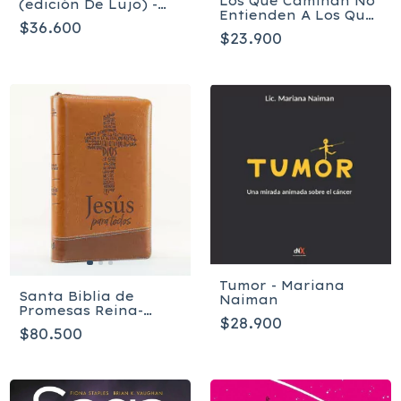
Los Que Caminan No
(edición De Lujo) -
Entienden A Los Que
Noguchi Yoshinori
$36.600
Vuelan - Ronny
$23.900
Oliveira
Tumor - Mariana
Santa Biblia de
Naiman
Promesas Reina-
$28.900
Valera 1960
$80.500