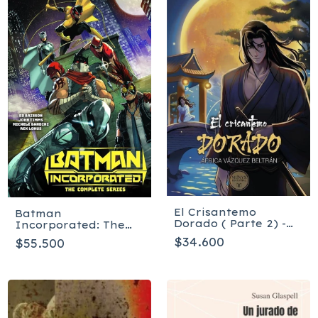
El Crisantemo
Batman
Dorado ( Parte 2) -
Incorporated: The
África Vázquez
Complete Series -
$34.600
$55.500
Beltrán
Tapa Blanda