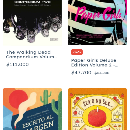
The Walking Dead
-
26
%
Compendium Volume
Paper Girls Deluxe
2 - Tapa blanda
$111.000
Edition Volume 2 -
Tapa dura
$47.700
$64.700