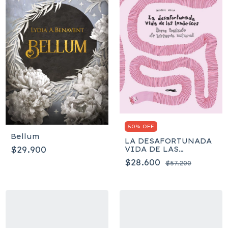
50% OFF
Bellum
LA DESAFORTUNADA
VIDA DE LAS
$29.900
LOMBRICES - Noemi
$28.600
$57.200
Vola