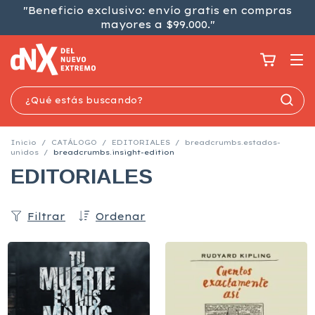
"Beneficio exclusivo: envío gratis en compras
mayores a $99.000."
Inicio
/
CATÁLOGO
/
EDITORIALES
/
breadcrumbs.estados-
unidos
/
breadcrumbs.insight-edition
EDITORIALES
Filtrar
Ordenar