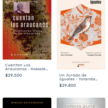
Cuentan Los
Araucanos - Koessler
Bertha
$29.500
Un Jurado de
Iguales - Yolanda
Morató, Yolanda
$29.800
Morató, Sara
Morante, Susan
Glaspell