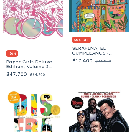
50% OFF
SERAFINA, EL
CUMPLEAÑOS -
-
26
%
Albertine
$17.400
$34.800
Paper Girls Deluxe
Edition, Volume 3
(Paper Girls Deluxe,
$47.700
$64.700
3) Tapa dura