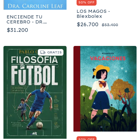
50% OFF
LOS MAGOS -
Blexbolex
ENCIENDE TU
CEREBRO - DR.
$26.700
$53.400
CAROLINE LEAF
$31.200
GRATIS
50% OFF