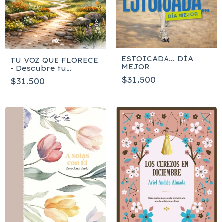
ESTOICADA... DÍA
TU VOZ QUE FLORECE
MEJOR
- Descubre tu
propósito en la
$31.500
$31.500
narrativa de tu árbol
familiar