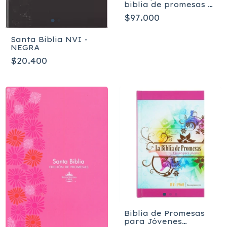
biblia de promesas /
Manual / PU / Café
$97.000
con cierre + índice
Santa Biblia NVI -
NEGRA
$20.400
Biblia de Promesas
para Jóvenes