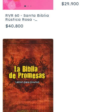
Mujeres -Reina-
$29.900
Valera 1960
RVR 60 - Santa Biblia
Rústica Rosa -
Edición de Promesas
$40.800
CR-M1