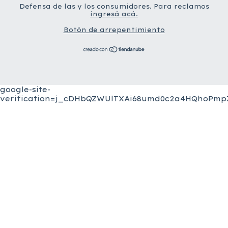
Defensa de las y los consumidores. Para reclamos
ingresá acá.
Botón de arrepentimiento
google-site-
verification=j_cDHbQZWUlTXAi68umd0c2a4HQhoPmpZ