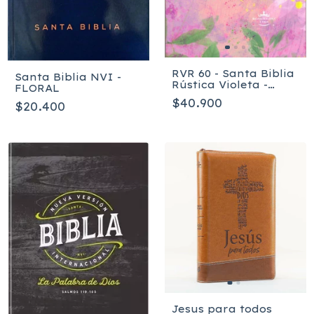
RVR 60 - Santa Biblia
Santa Biblia NVI -
Rústica Violeta -
FLORAL
Edición de Promesas
$40.900
$20.400
CR-M2
Jesus para todos