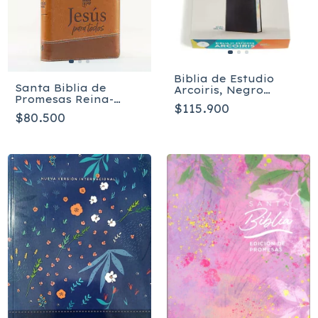
Biblia de Estudio
Santa Biblia de
Arcoiris, Negro
Promesas Reina-
imitación piel RVR
$115.900
Valera 1960
1960
$80.500