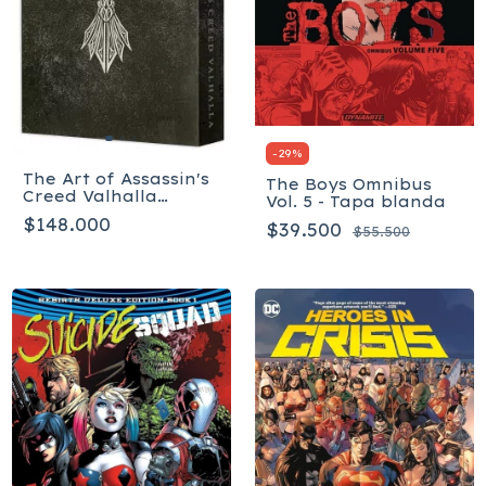
-
29
%
The Art of Assassin's
The Boys Omnibus
Creed Valhalla
Vol. 5 - Tapa blanda
Deluxe Edition -
$148.000
$39.500
Inglés - Tapa dura
$55.500