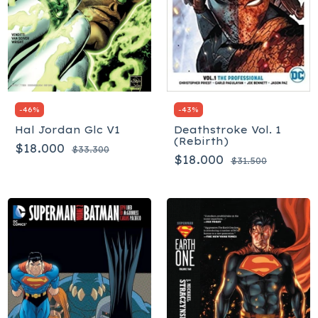
-
46
%
-
43
%
Hal Jordan Glc V1
Deathstroke Vol. 1
(Rebirth)
$18.000
$33.300
$18.000
$31.500