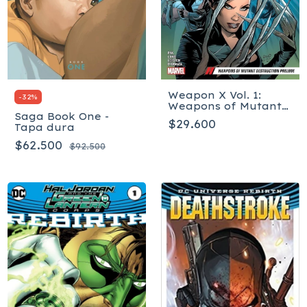
Weapon X Vol. 1:
-
32
%
Weapons of Mutant
Saga Book One -
Destruction Prelude
$29.600
Tapa dura
$62.500
$92.500