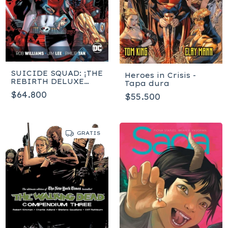
SUICIDE SQUAD: ¡THE
Heroes in Crisis -
REBIRTH DELUXE
Tapa dura
EDITION BOOK 1!
$64.800
$55.500
GRATIS