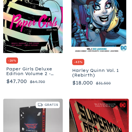
-
26
%
-
43
%
Paper Girls Deluxe
Harley Quinn Vol. 1
Edition Volume 2 -
(Rebirth)
Tapa dura
$47.700
$64.700
$18.000
$31.500
GRATIS