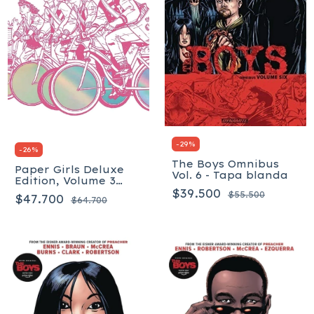
-
29
%
-
26
%
The Boys Omnibus
Paper Girls Deluxe
Vol. 6 - Tapa blanda
Edition, Volume 3
(Paper Girls Deluxe,
$39.500
$55.500
$47.700
$64.700
3) Tapa dura