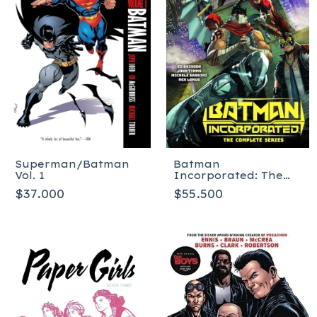
Superman/Batman
Batman
Vol. 1
Incorporated: The
Complete Series -
$37.000
$55.500
Tapa Blanda