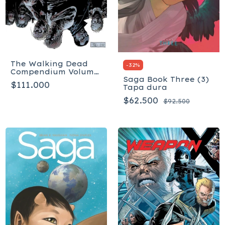
The Walking Dead
-
32
%
Compendium Volume
Saga Book Three (3)
3 - Tapa Blanda
$111.000
Tapa dura
$62.500
$92.500