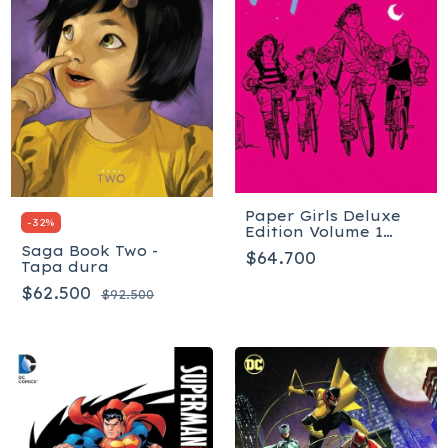
Paper Girls Deluxe
-
32
%
Edition Volume 1
(Paper Girls, 1) Tapa
Saga Book Two -
$64.700
dura
Tapa dura
$62.500
$92.500