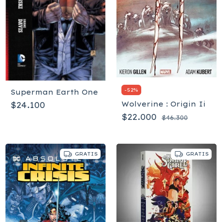
-
52
%
Superman Earth One
Wolverine : Origin Ii
$24.100
$22.000
$46.300
GRATIS
GRATIS