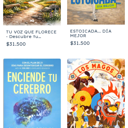
ESTOICADA... DÍA
TU VOZ QUE FLORECE
MEJOR
- Descubre tu
propósito en la
$31.500
$31.500
narrativa de tu árbol
familiar