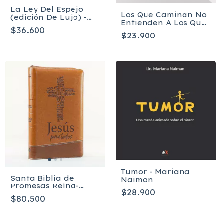
La Ley Del Espejo
Los Que Caminan No
(edición De Lujo) -
Entienden A Los Que
Noguchi Yoshinori
$36.600
Vuelan - Ronny
$23.900
Oliveira
Tumor - Mariana
Santa Biblia de
Naiman
Promesas Reina-
$28.900
Valera 1960
$80.500