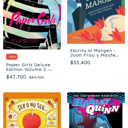
Escrito al Margen -
Juan Frau y Mayte
-
26
%
Alvarado
$33.400
Paper Girls Deluxe
Edition Volume 2 -
Tapa dura
$47.700
$64.700