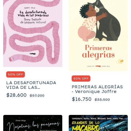
50% OFF
50% OFF
LA DESAFORTUNADA
PRIMERAS ALEGRÍAS
VIDA DE LAS
- Veronique Joffre
LOMBRICES - Noemi
$28.600
$57.200
Vola
$16.750
$33.500