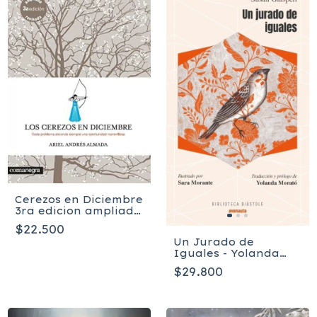
Cerezos en Diciembre
3ra edicion ampliada
- Ariel Almada
$22.500
Un Jurado de
Iguales - Yolanda
Morató, Yolanda
$29.800
Morató, Sara
Morante, Susan
Glaspell