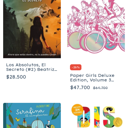
Los Absolutos, El
-
26
%
Secreto (#2) Beatriz
Blanco, Natalia
Paper Girls Deluxe
$28.500
Martin
Edition, Volume 3
(Paper Girls Deluxe,
$47.700
$64.700
3) Tapa dura