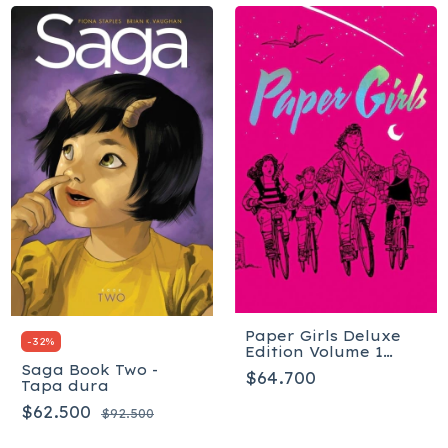
Paper Girls Deluxe
-
32
%
Edition Volume 1
(Paper Girls, 1) Tapa
Saga Book Two -
$64.700
dura
Tapa dura
$62.500
$92.500