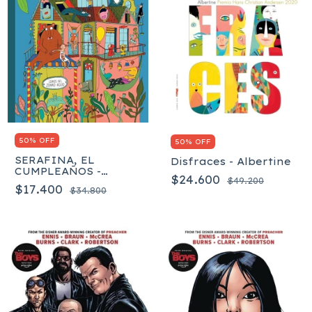
50% OFF
50% OFF
SERAFINA, EL
Disfraces - Albertine
CUMPLEAÑOS -
$24.600
$49.200
Albertine
$17.400
$34.800