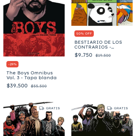
50% OFF
BESTIARIO DE LOS
CONTRARIOS -
Barman Adrienne
$9.750
$19.500
-
29
%
The Boys Omnibus
Vol. 3 - Tapa blanda
$39.500
$55.500
GRATIS
GRATIS