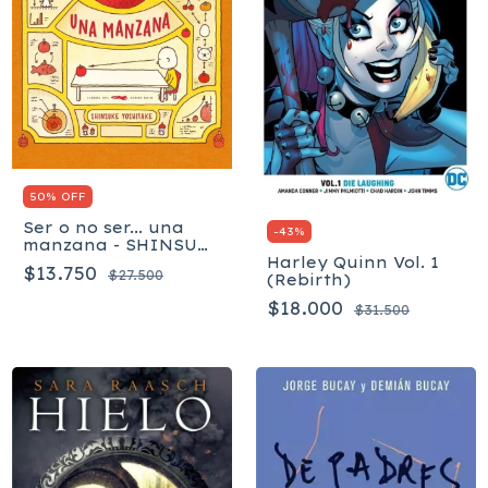
50% OFF
Ser o no ser... una
-
43
%
manzana - SHINSUKE
YOSHITAKE
Harley Quinn Vol. 1
$13.750
$27.500
(Rebirth)
$18.000
$31.500