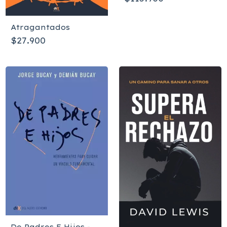
1960
Atragantados
$27.900
De Padres E Hijos -