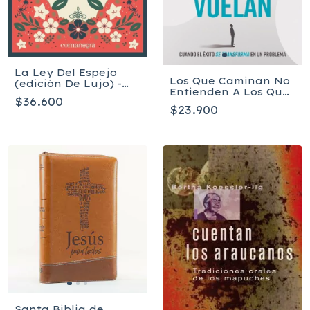
La Ley Del Espejo
Los Que Caminan No
(edición De Lujo) -
Entienden A Los Que
Noguchi Yoshinori
$36.600
Vuelan - Ronny
$23.900
Oliveira
Santa Biblia de