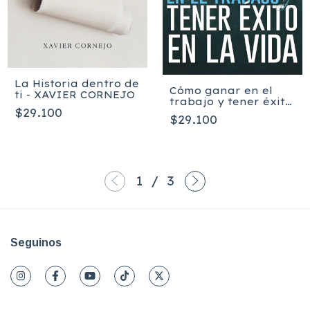
La Historia dentro de
Cómo ganar en el
ti - XAVIER CORNEJO
trabajo y tener éxito
$29.100
en la vida - MICHAEL
$29.100
& MEGAN HYATT
1
/
3
Seguinos