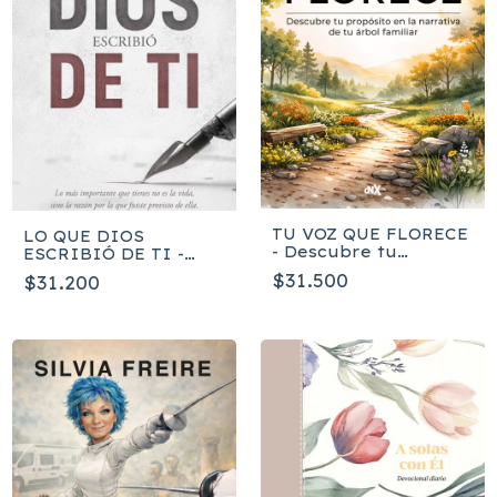
TU VOZ QUE FLORECE
LO QUE DIOS
- Descubre tu
ESCRIBIÓ DE TI -
propósito en la
Yesenia Then
$31.500
$31.200
narrativa de tu árbol
familiar