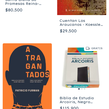
Promesas Reina-
Valera 1960
$80.500
Cuentan Los
Araucanos - Koessler
Bertha
$29.500
GRATIS
Biblia de Estudio
Arcoiris, Negro
imitación piel RVR
$115.900