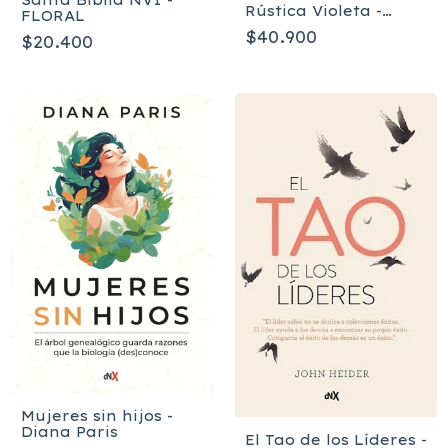
Rústica Violeta -
FLORAL
Edición de Promesas
$40.900
$20.400
CR-M2
Mujeres sin hijos -
Diana Paris
El Tao de los Líderes -