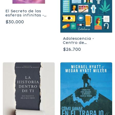
El Secreto de las
esferas infinitas -
Fresia Castro Moreno
$30.000
Adolescencia -
Centro de
Adolescencia Clínica
$26.700
Alemana