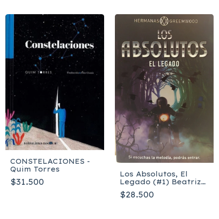
CONSTELACIONES -
Quim Torres
Los Absolutos, El
$31.500
Legado (#1) Beatriz
Blanco, Natalia
$28.500
Martin