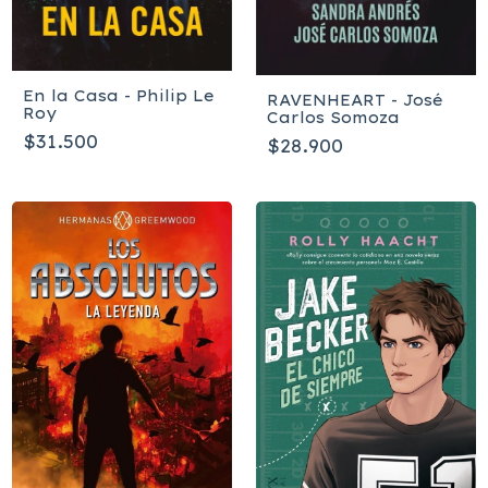
En la Casa - Philip Le
RAVENHEART - José
Roy
Carlos Somoza
$31.500
$28.900