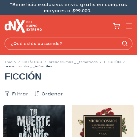
"Beneficio exclusivo: envío gratis en compras
mayores a $99.000."
Inicio
/
CATÁLOGO
/
breadcrumbs.__tematicas
/
FICCIÓN
/
breadcrumbs.__infantiles
FICCIÓN
Filtrar
Ordenar