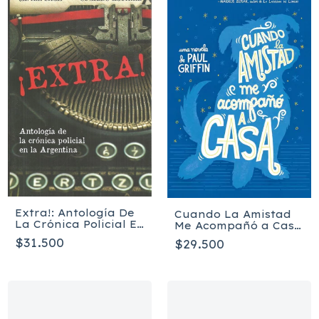
Extra!: Antología De
Cuando La Amistad
La Crónica Policial En
Me Acompañó a Casa
La Argentina -
- Griffin Paul
$31.500
$29.500
Osvaldo Aguirre,
Javier Sinay