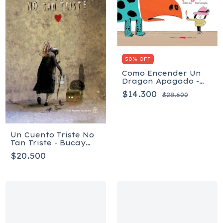
50% OFF
Como Encender Un
Dragon Apagado -
Levy Didier
$14.300
$28.600
Un Cuento Triste No
Tan Triste - Bucay
Jorge
$20.500