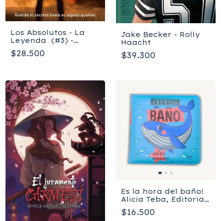
Los Absolutos - La
Jake Becker - Rolly
Leyenda (#3) -
Haacht
Hermanas
$28.500
$39.300
Greemwood
Es la hora del baño!
Alicia Teba, Editorial
El Pirata
$16.500