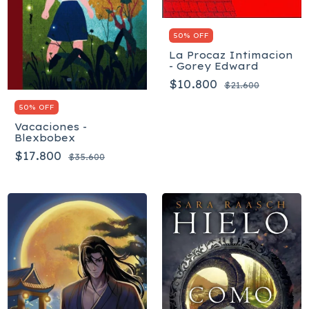
50% OFF
La Procaz Intimacion
- Gorey Edward
$10.800
$21.600
50% OFF
Vacaciones -
Blexbobex
$17.800
$35.600