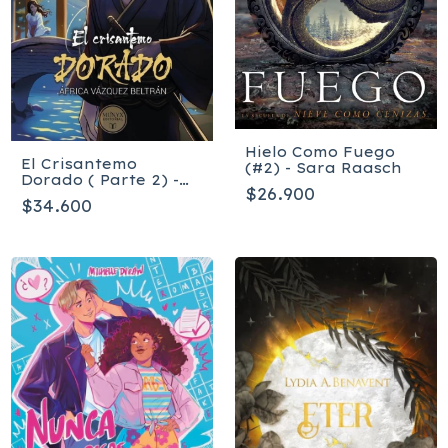
Hielo Como Fuego
El Crisantemo
(#2) - Sara Raasch
Dorado ( Parte 2) -
$26.900
África Vázquez
$34.600
Beltrán