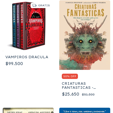
GRATIS
VAMPIROS DRACULA
$99.500
50% OFF
CRIATURAS
FANTASTICAS -
FLOORTJE
$25.650
$51.300
ZWIGTMAN