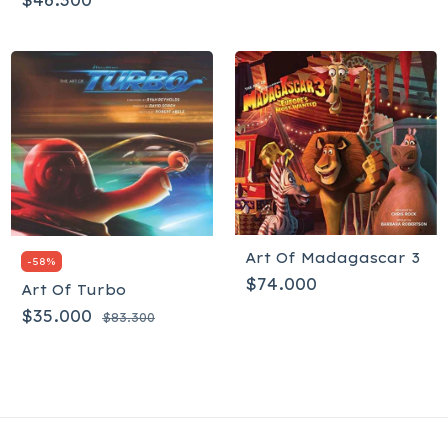
$46.300
Art Of Madagascar 3
-
58
%
$74.000
Art Of Turbo
$35.000
$83.300