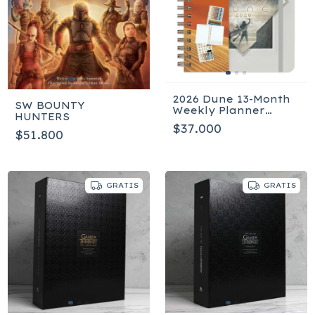
2026 Dune 13-Month
SW BOUNTY
Weekly Planner
HUNTERS
Encuadernación en
$37.000
espiral
$51.800
GRATIS
GRATIS