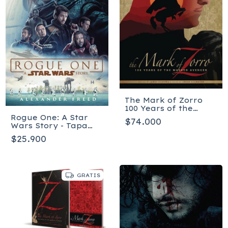
The Mark of Zorro
100 Years of the
Masked Avenger HC
Rogue One: A Star
$74.000
Art Book - Tapa dura
Wars Story - Tapa
blanda
$25.900
GRATIS