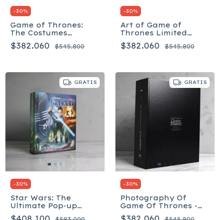
-
30
%
-
30
%
Game of Thrones:
Art of Game of
The Costumes
Thrones Limited
Hardcover - Inglés
Edition - Estuche
$382.060
$382.060
$545.800
$545.800
Tapa dura –
Ilustrado - Inglés
GRATIS
GRATIS
-
30
%
-
30
%
Star Wars: The
Photography Of
Ultimate Pop-up
Game Of Thrones -
Galaxy - Inglés
Box Set - Inglés
$408.100
$382.060
$583.000
$545.800