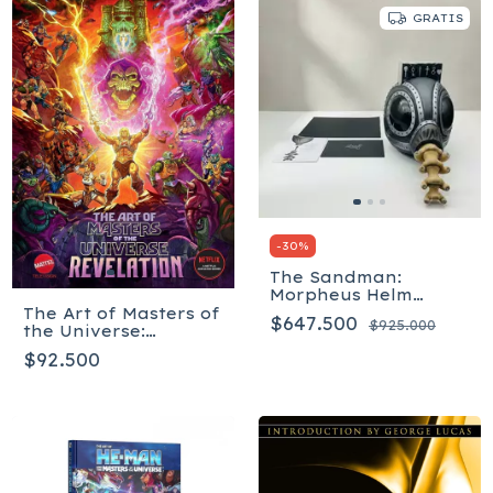
GRATIS
-
30
%
The Sandman:
Morpheus Helm
Masterpiece Edition -
The Art of Masters of
$647.500
$925.000
Inglés
the Universe:
Revelation
$92.500