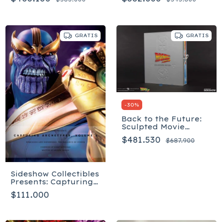
GRATIS
GRATIS
-
30
%
Back to the Future:
Sculpted Movie
Poster - Inglés
$481.530
$687.900
Sideshow Collectibles
Presents: Capturing
Archetypes, Volume 4
$111.000
- Tapa dura