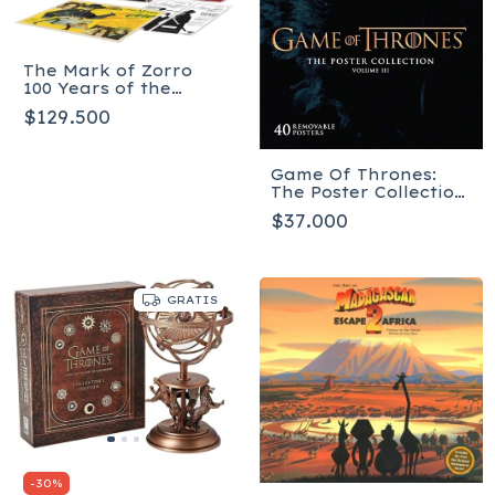
The Mark of Zorro
100 Years of the
Masked Avenger -
$129.500
Collector’s Limited
Edition Art Book -
Tapa dura
Game Of Thrones:
The Poster Collection,
Volume 3
$37.000
GRATIS
-
30
%