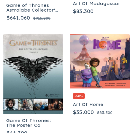
Art Of Madagascar
Game of Thrones
Astrolabe Collector's
$83.300
Edition - Inglés
$641.060
$915.800
-
58
%
Art Of Home
$35.000
$83.300
Game Of Thrones:
The Poster Co