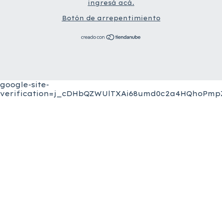
ingresá acá.
Botón de arrepentimiento
google-site-
verification=j_cDHbQZWUlTXAi68umd0c2a4HQhoPmpZ