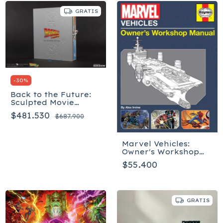
GRATIS
-
30
%
Back to the Future:
Sculpted Movie
Poster - Inglés
$481.530
$687.900
Marvel Vehicles:
Owner's Workshop
Manual - Tapa dura
$55.400
GRATIS