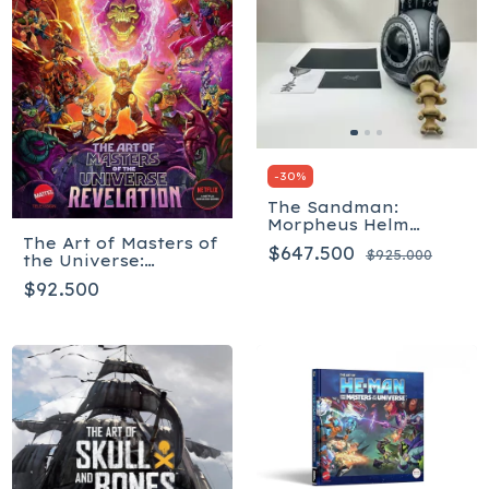
-
30
%
The Sandman:
Morpheus Helm
Masterpiece Edition -
The Art of Masters of
$647.500
$925.000
Inglés
the Universe:
Revelation
$92.500