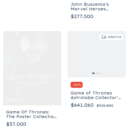
John Buscema's
Marvel Heroes
Artist's Edition - Tapa
$277.500
dura - Inglés
GRATIS
-
30
%
Game of Thrones
Astrolabe Collector's
Edition - Inglés
$641.060
$915.800
Game Of Thrones:
The Poster Collection,
Volume 3
$37.000