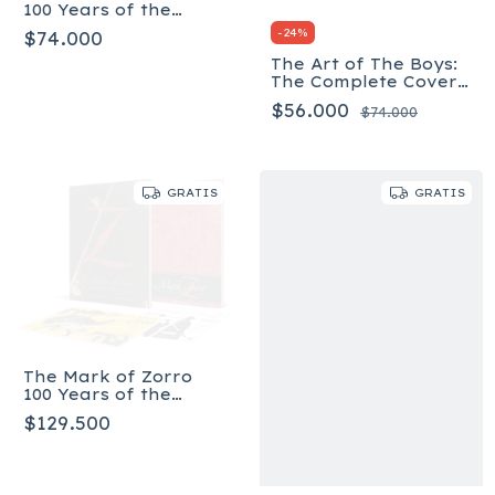
100 Years of the
Masked Avenger HC
-
24
%
$74.000
Art Book - Tapa dura
The Art of The Boys:
The Complete Covers
by Darick Robertson
$56.000
$74.000
- Tapa dura
GRATIS
GRATIS
The Mark of Zorro
100 Years of the
Masked Avenger -
$129.500
Collector’s Limited
Edition Art Book -
Tapa dura