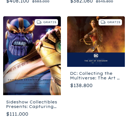
$408.100
$382.060
$583.000
$545.800
GRATIS
GRATIS
DC: Collecting the
Multiverse: The Art of
Sideshow - Tapa dura
$138.800
Sideshow Collectibles
Presents: Capturing
Archetypes, Volume 4
$111.000
- Tapa dura