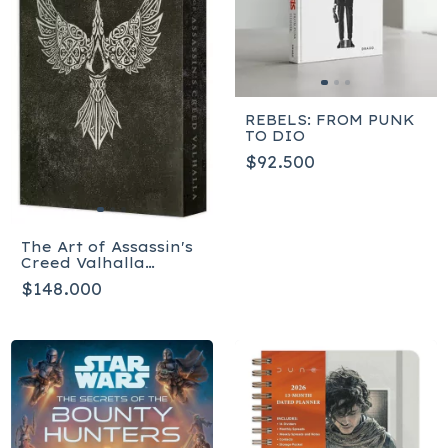
REBELS: FROM PUNK
TO DIO
$92.500
The Art of Assassin's
Creed Valhalla
Deluxe Edition -
$148.000
Inglés - Tapa dura