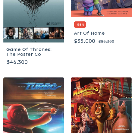
-
58
%
Art Of Home
$35.000
$83.300
Game Of Thrones:
The Poster Co
$46.300