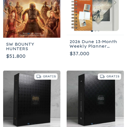
2026 Dune 13-Month
SW BOUNTY
Weekly Planner
HUNTERS
Encuadernación en
$37.000
espiral
$51.800
GRATIS
GRATIS