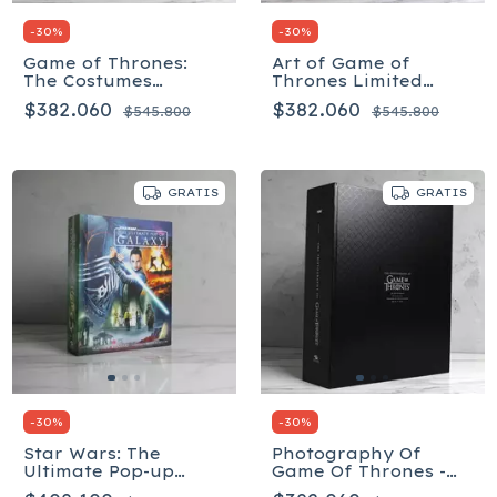
-
30
%
-
30
%
Game of Thrones:
Art of Game of
The Costumes
Thrones Limited
Hardcover - Inglés
Edition - Estuche
$382.060
$382.060
$545.800
$545.800
Tapa dura –
Ilustrado - Inglés
GRATIS
GRATIS
-
30
%
-
30
%
Star Wars: The
Photography Of
Ultimate Pop-up
Game Of Thrones -
Galaxy - Inglés
Box Set - Inglés